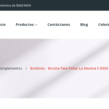
a mínima de $600 MXN
icio
Productos
Contáctanos
Blog
Color
omplementos
Brotimex - Brocha Para Pintar La Morena 5 BRM-