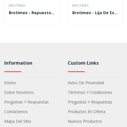
BROTIMEX
BROTIMEX
Brotimex - Repuesto De Rodillo Para Pintar Baja...
Brotimex - Lija De Esmeril Grano 50 LIE-50 - Pieza
Information
Custom Links
Envíos
Aviso De Privacidad
Sobre Nosotros
Términos Y Condiciones
Preguntas Y Respuestas
Preguntas Y Respuestas
Contáctenos
Productos En Oferta
Mapa Del Sitio
Nuevos Productos