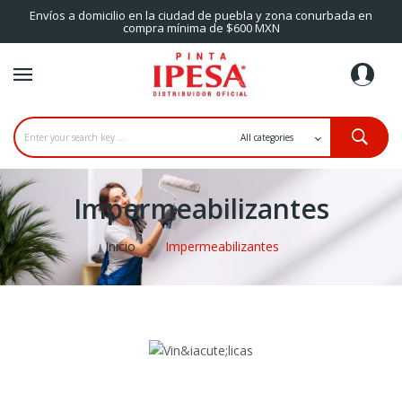
Envíos a domicilio en la ciudad de puebla y zona conurbada en
compra mínima de $600 MXN
Impermeabilizantes
Inicio
Impermeabilizantes