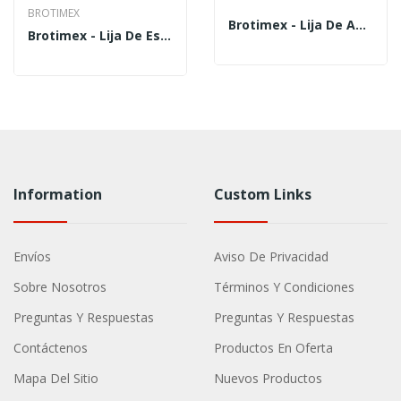
BROTIMEX
Brotimex - Lija De Agua Grano 600 LIA-600 - Pieza
Brotimex - Lija De Esmeril Grano 80 LIE-80 - Pieza
Information
Custom Links
Envíos
Aviso De Privacidad
Sobre Nosotros
Términos Y Condiciones
Preguntas Y Respuestas
Preguntas Y Respuestas
Contáctenos
Productos En Oferta
Mapa Del Sitio
Nuevos Productos