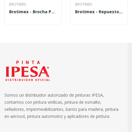
BROTIMEX
BROTIMEX
Brotimex - Brocha Para Pintar La Morena 2 BRM-2...
Brotimex - Repuesto De Rodillo Para Pintar Baja...
Somos un distribuidor autorizado de pinturas IPESA,
contamos con pintura vinílicas, pintura de esmalte,
selladores, impermeabilizantes, barniz para madera, pintura
en aerosol, pintura automotriz y aplicadores de pintura.