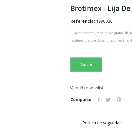
Brotimex - Lija De
Referencia:
1990036
 Lija de esmeril, medida de grano 36. Ideal para trabajos de carpintería y maderas finas al mejorar la textura y eliminar 
residuos previos. Buen precio en lijas 
Comprar
Add to wishlist
Compartir
Politica de seguridad