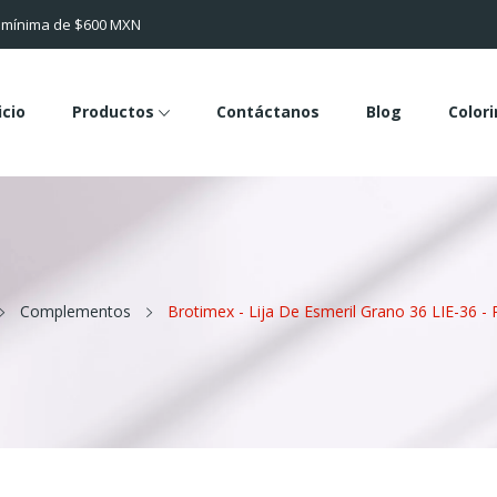
a mínima de $600 MXN
icio
Productos
Contáctanos
Blog
Color
Complementos
Brotimex - Lija De Esmeril Grano 36 LIE-36 - 