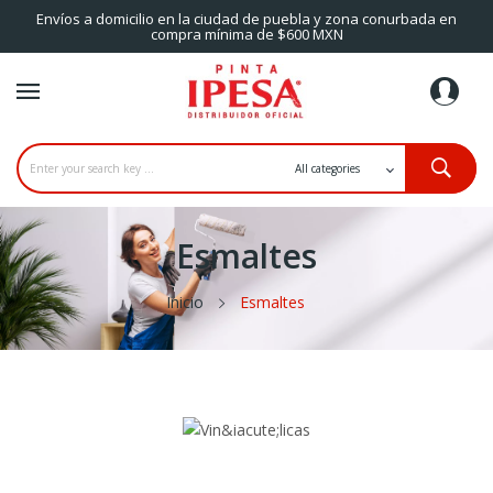
Envíos a domicilio en la ciudad de puebla y zona conurbada en
compra mínima de $600 MXN
Esmaltes
Inicio
Esmaltes